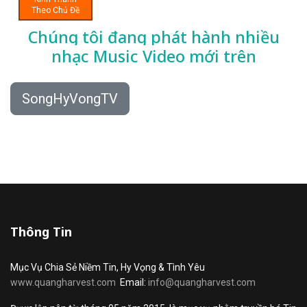
Theo Chủ Đề
Chúng tôi đang phát hành nhiều
nhạc
Music Video mới trên
SongHyVongTV
Thông Tin
Mục Vụ Chia Sẻ Niềm Tin, Hy Vọng & Tình Yêu
www.quangharvest.com
Email:
info@quangharvest.com