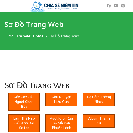
Sơ Đồ Trang Web
You are here:
Home
Sơ Đồ Trang Web
Sơ Đồ Trang Web
Cây Gậy Của
Cầu Nguyện
Để Cảm Thông
Người Chăn
Hiệu Quả
Nhau
Bầy
Làm Thế Nào
Vượt Khỏi Rủa
Album Thánh
Để Đánh Bại
Sả Mà Đến
Ca
Sa-tan
Phước Lành