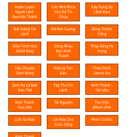
Huấn Luyện
Các Nhà Khoa
Xây Dựng Sự
Người Lãnh
Học Đã Tin
Lãnh Đạo
Đạo Hội Thánh
Chúa
Bài Giảng Tin
Đá Kim Cương
Sống Thành
Lành
Công
Giáo Trình Học
Cùng Nhau
Thắp Sáng Hy
ISOM Blog
Đọc Kinh
Vọng
Thánh
Câu Chuyện
Giáo Lý Căn
Theo Sách
Cảm Động
Bản
Jesus Gọi
Sinh Ra Là Một
Tập Thơ Tin
Kinh Thánh -
Bản Thể
Lành
Tân Ước
Kinh Thánh
Tài Nguyên
Thư Viện
Cựu Ước
Album Ảnh
Lịch Sự Kiện
Lời Hứa Cho
Phim Cơ Đốc
Cuộc Sống
Kinh Thánh