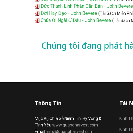
Đức Thánh Linh Phần Căn Bản - John Bevere
Đời Hay Đạo - John Bevere
(Tải Sách Miễn Phí
Chúa Ơi Ngài Ở Đâu - John Bevere
(Tải Sách 
Chúng tôi đang phát h
Thông Tin
Tài 
Mục Vụ Chia Sẻ Niềm Tin, Hy Vọng &
Kinh T
Tình Yêu
www.quangharvest.com
Kinh T
Email:
info@quangharvest.com