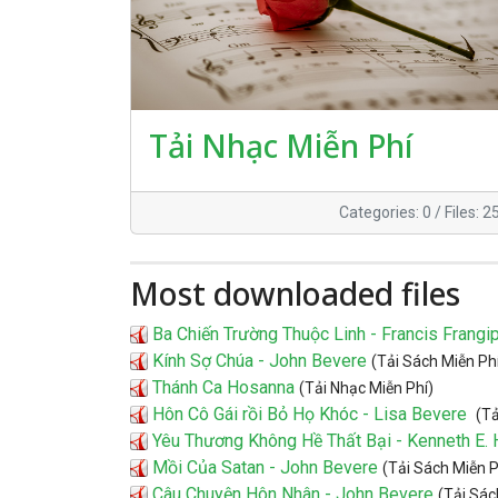
Tải Nhạc Miễn Phí
Categories: 0
/
Files: 2
Most downloaded files
Ba Chiến Trường Thuộc Linh - Francis Frangi
Kính Sợ Chúa - John Bevere
(Tải Sách Miễn Ph
Thánh Ca Hosanna
(Tải Nhạc Miễn Phí)
Hôn Cô Gái rồi Bỏ Họ Khóc - Lisa Bevere
(Tả
Yêu Thương Không Hề Thất Bại - Kenneth E. 
Mồi Của Satan - John Bevere
(Tải Sách Miễn P
Câu Chuyện Hôn Nhân - John Bevere
(Tải Sác