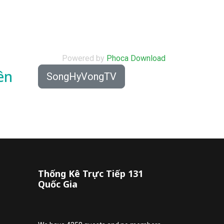
Powered by
Phoca Download
ên
SongHyVongTV
Thống Kê Trực Tiếp 131
Quốc Gia