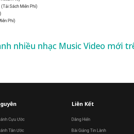
(Tải Sách Miễn Phí)
)
Miễn Phí)
ành nhiều
nhạc
Music Video mới tr
Nguyên
Liên Kết
hánh Cựu Ước
Dâng Hiến
hánh Tân Ước
Bài Giảng Tin Lành