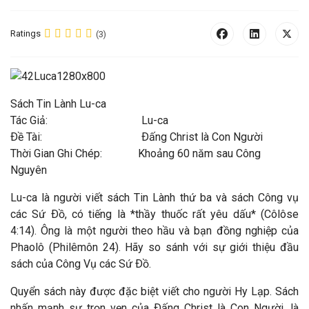
Ratings
(3)
Sách Tin Lành Lu-ca
Tác Giả: Lu-ca
Ðề Tài: Ðấng Christ là Con Người
Thời Gian Ghi Chép: Khoảng 60 năm sau Công
Nguyên
Lu-ca là người viết sách Tin Lành thứ ba và sách Công vụ
các Sứ Ðồ, có tiếng là *thầy thuốc rất yêu dấu* (Côlôse
4:14). Ông là một người theo hầu và bạn đồng nghiệp của
Phaolô (Philêmôn 24). Hãy so sánh với sự giới thiệu đầu
sách của Công Vụ các Sứ Ðồ.
Quyển sách này được đặc biệt viết cho người Hy Lạp. Sách
nhấn mạnh sự trọn vẹn của Ðấng Christ là Con Người, là