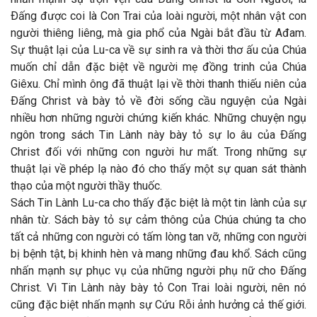
Ðấng được coi là Con Trai của loài người, một nhân vật con
người thiêng liêng, mà gia phổ của Ngài bắt đầu từ Ađam.
Sự thuật lại của Lu-ca về sự sinh ra và thời thơ ấu của Chúa
muốn chỉ dẫn đặc biệt về người mẹ đồng trinh của Chúa
Giêxu. Chỉ mình ông đã thuật lại về thời thanh thiếu niên của
Ðấng Christ và bày tỏ về đời sống cầu nguyện của Ngài
nhiều hơn những người chứng kiến khác. Những chuyện ngụ
ngôn trong sách Tin Lành này bày tỏ sự lo âu của Ðấng
Christ đối với những con người hư mất. Trong những sự
thuật lại về phép lạ nào đó cho thấy một sự quan sát thành
thạo của một người thầy thuốc.
Sách Tin Lành Lu-ca cho thấy đặc biệt là một tin lành của sự
nhân từ. Sách bày tỏ sự cảm thông của Chúa chúng ta cho
tất cả những con người có tấm lòng tan vỡ, những con người
bị bệnh tật, bị khinh hèn và mang những đau khổ. Sách cũng
nhấn mạnh sự phục vụ của những người phụ nữ cho Ðấng
Christ. Vì Tin Lành này bày tỏ Con Trai loài người, nên nó
cũng đặc biệt nhấn mạnh sự Cứu Rỗi ảnh hưởng cả thế giới.