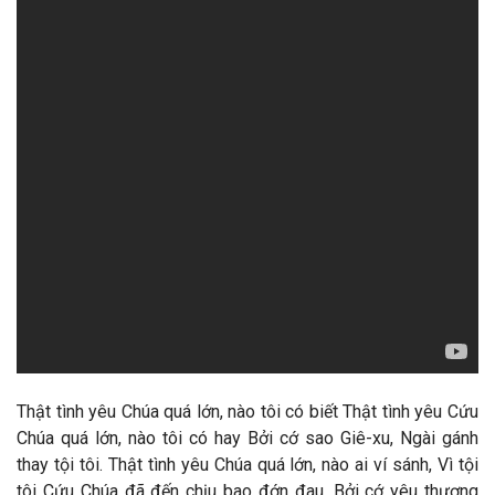
Thật tình yêu Chúa quá lớn, nào tôi có biết Thật tình yêu Cứu
Chúa quá lớn, nào tôi có hay Bởi cớ sao Giê-xu, Ngài gánh
thay tội tôi. Thật tình yêu Chúa quá lớn, nào ai ví sánh, Vì tội
tôi Cứu Chúa đã đến chịu bao đớn đau, Bởi cớ yêu thương