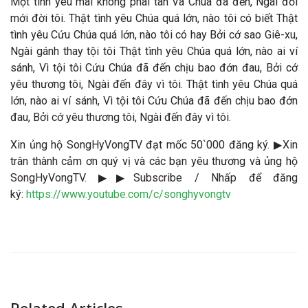
Một tình yêu mãi không phai tàn Và Chúa đã đến, Ngài đổi
mới đời tôi. Thật tình yêu Chúa quá lớn, nào tôi có biết Thật
tình yêu Cứu Chúa quá lớn, nào tôi có hay Bởi cớ sao Giê-xu,
Ngài gánh thay tội tôi Thật tình yêu Chúa quá lớn, nào ai ví
sánh, Vì tội tôi Cứu Chúa đã đến chịu bao đớn đau, Bởi cớ
yêu thương tôi, Ngài đến đây vì tôi. Thật tình yêu Chúa quá
lớn, nào ai ví sánh, Vì tội tôi Cứu Chúa đã đến chịu bao đớn
đau, Bởi cớ yêu thương tôi, Ngài đến đây vì tôi.
Xin ủng hộ SongHyVongTV đạt mốc 50`000 đăng ký. ▶Xin
trân thành cảm ơn quý vị và các bạn yêu thương và ủng hộ
SongHyVongTV. ▶▶Subscribe / Nhấp để đăng
ký:
https://www.youtube.com/c/songhyvongtv