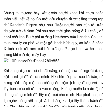
Chúng ta thường hay xét đoán người khác khi chưa hoàn
toàn hiểu hết về họ. Có một câu chuyện được đăng trong tạp
chí Reader’s Digest như sau: “Một người bạn của tôi trên
chuyến trở về Nam Phi sau một thời gian sống ở Âu châu, đã
phải chờ khá lâu ở phi trường Heathrow của London. Sau khi
mua một ly cà phê và một gói bánh bích quy, cô kéo lê hành
lý lỉnh kỉnh tới một cái bàn trống để đọc báo và ăn bánh
trong khi chờ đợi máy bay.
Khi đang đọc tờ báo buổi sáng, cô nhận ra có người đang
sột soạt gì đó ở bàn mình. Hé nhìn từ phía sau tờ báo, cô
sửng sốt thấy một anh chàng ăn mặc lịch sự đang với tay
lấy bánh của cô rồi bỏ vào miệng. Không muốn làm ầm ĩ, cô
chỉ nghiêng mình để lấy một cái cho mình. Hai phút sau, cô
lại nghe tiếng sột soạt. Anh chàng kia lại lấy thêm bánh để
ăn. Cho đến lúc cả hai đã ăn đến cái bánh cuối cùng trong