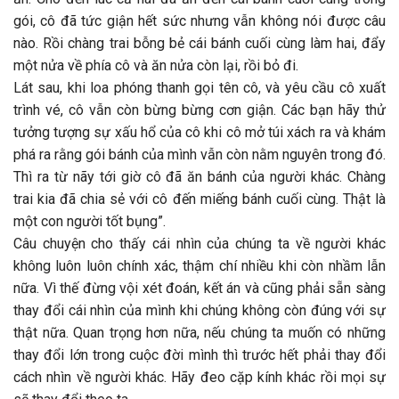
gói, cô đã tức giận hết sức nhưng vẫn không nói được câu
nào. Rồi chàng trai bỗng bẻ cái bánh cuối cùng làm hai, đẩy
một nửa về phía cô và ăn nửa còn lại, rồi bỏ đi.
Lát sau, khi loa phóng thanh gọi tên cô, và yêu cầu cô xuất
trình vé, cô vẫn còn bừng bừng cơn giận. Các bạn hãy thử
tưởng tượng sự xấu hổ của cô khi cô mở túi xách ra và khám
phá ra rằng gói bánh của mình vẫn còn nằm nguyên trong đó.
Thì ra từ nãy tới giờ cô đã ăn bánh của người khác. Chàng
trai kia đã chia sẻ với cô đến miếng bánh cuối cùng. Thật là
một con người tốt bụng”.
Câu chuyện cho thấy cái nhìn của chúng ta về người khác
không luôn luôn chính xác, thậm chí nhiều khi còn nhầm lẫn
nữa. Vì thế đừng vội xét đoán, kết án và cũng phải sẵn sàng
thay đổi cái nhìn của mình khi chúng không còn đúng với sự
thật nữa. Quan trọng hơn nữa, nếu chúng ta muốn có những
thay đổi lớn trong cuộc đời mình thì trước hết phải thay đổi
cách nhìn về người khác. Hãy đeo cặp kính khác rồi mọi sự