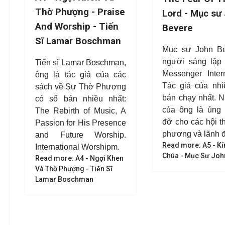
Thờ Phượng - Praise
Lord -
Mục sư
And Worship - Tiến
Bevere
Sĩ Lamar Boschman
Mục sư John Be
người sáng lập
Tiến sĩ Lamar Boschman,
Messenger Intern
ông là tác giả của các
Tác giả của nhi
sách về Sự Thờ Phượng
bán chạy nhất. Nh
có số bán nhiều nhất:
của ông là ủng 
The Rebirth of Music, A
đỡ cho các hội t
Passion for His Presence
phương và lãnh 
and Future Worship.
Read more: A5 - Kí
International Worshipm.
Chúa - Mục Sư Joh
Read more: A4 - Ngợi Khen
Và Thờ Phượng - Tiến Sĩ
Lamar Boschman