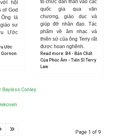
tổ chức dấn thân vào các
vớI hộI
quốc gia qua văn
s of God
chương, giáo dục và
 Ông là
giúp đỡ nhân đạo. Tác
 giáo sư
phẩm về âm nhạc và
ựu Ước
thiên sứ của ông Terry rất
được hoan nghênh.
ựu Ước
ĩ Gornon
Read more: B4 - Bản Chất
Của Phúc Âm - Tiến Sĩ Terry
Law
 Bayless Conley
 Dekoven
Page 1 of 9