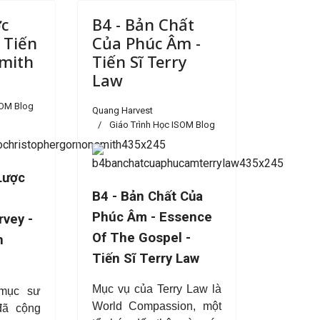
ớc
B4 - Bản Chất
 Tiến
Của Phúc Âm -
Smith
Tiến Sĩ Terry
Law
SOM Blog
Quang Harvest
Giáo Trình Học ISOM Blog
Lược
B4 - Bản Chất Của
Phúc Âm - Essence
vey -
Of The Gospel -
n
Tiến Sĩ Terry Law
Mục vụ của Terry Law là
mục sư
World Compassion, một
đã cộng