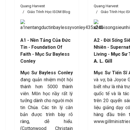
Quang Harvest
Quang Harvest
Giáo Trình Học ISOM Blog
Giáo Trình Học I
A
1 - Nền Tảng Của Đức
A2 - Đời Sống Si
Tin - Foundation Of
Nhiên - Supernat
Faith - Mục Sư Bayless
Living -
Mục Sư T
Conley
A. L. Gill
Mục Sư Bayless Conley
Mục Sư Tiến Sĩ A.
đang quản nhiệm một hội
và vợ, bà Joyce G
thánh hơn 5000 thành
biết như là nhà tr
viên. Môn học nầy rất lý
quốc tế và là tác
tưởng dành cho người mới
trên 20 quyển sác
tin Chúa. Các tín lý căn
liệu giảng dạy c
bản được trình bày rõ
hàng đầu trên t
ràng, dễ hiểu.
www.gillministrie
(Cottonwood Christain