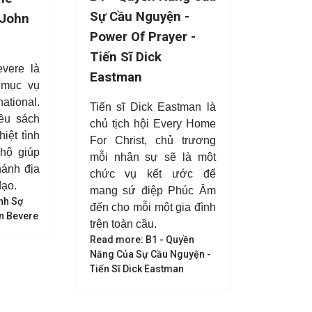
Sự Cầu Nguyện -
 John
Power Of Prayer -
Tiến Sĩ Dick
vere là
Eastman
 mục vụ
ational.
Tiến sĩ Dick Eastman là
ều sách
chủ tịch hội Every Home
iệt tình
For Christ, chủ trương
hộ giúp
mỗi nhân sự sẽ là một
hánh địa
chức vụ kết ước để
đạo.
mang sứ điệp Phúc Âm
nh Sợ
đến cho mỗi một gia đình
n Bevere
trên toàn cầu.
Read more: B1 - Quyền
Năng Của Sự Cầu Nguyện -
Tiến Sĩ Dick Eastman