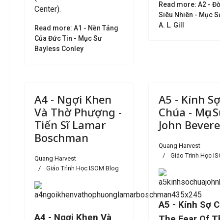
Read more: A2 - Đ
Center).
Siêu Nhiên - Mục S
A. L. Gill
Read more: A1 - Nền Tảng
Của Đức Tin - Mục Sư
Bayless Conley
A4 - Ngợi Khen
A5 - Kính S
Và Thờ Phượng -
Chúa - Mục 
Tiến Sĩ Lamar
John Bever
Boschman
Quang Harvest
Giáo Trình Học I
Quang Harvest
Giáo Trình Học ISOM Blog
A5 - Kính Sợ C
A4 - Ngợi Khen Và
The Fear Of T