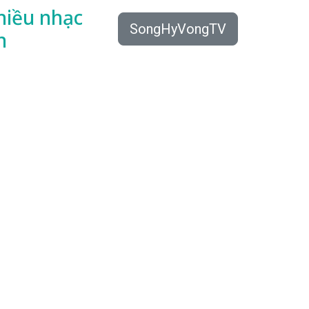
hiều
nhạc
SongHyVongTV
n