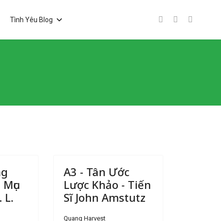
Tình Yêu Blog
ng
A3 - Tân Ước
 Mục
Lược Khảo - Tiến
 L.
Sĩ John Amstutz
Quang Harvest