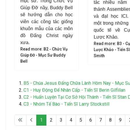
mục sư. Trong Chức Vụ
tác nhiều năm 
Giúp Đỡ nầy, Buddy Bell
thánh Assemblie
sẽ hướng dẫn cho học
và đạI học ICI.
viên các công tác giống
một trong những
khuôn mẫu của các môn
quốc tế về C
đồ Đấng Christ ngày
Lược Khảo.
xưa.
Read more: B3 - C
Read more: B2 - Chức Vụ
Lược Khảo - Tiến S
Giúp Đỡ - Mục Sư Buddy
Smith
Bell
B5 - Chúa Jesus Đấng Chữa Lành Hôm Nay - Mục Sư
C1 - Huy Ðộng Ðể Nhân Cấp - Tiến Sĩ Berin Gilfillan
C2 - Huấn Luyện Tại Cơ Sở Hội Thánh - Tiến Sĩ Stan
C3 - Nhóm Tế Bào - Tiến Sĩ Larry Stockstill
1
2
3
4
5
6
7
8
9