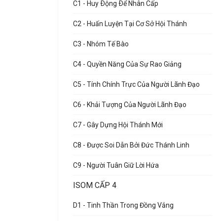
C1 - Huy Ðộng Ðể Nhân Cấp
C2 - Huấn Luyện Tại Cơ Sở Hội Thánh
C3 - Nhóm Tế Bào
C4 - Quyền Năng Của Sự Rao Giảng
C5 - Tính Chính Trực Của Người Lãnh Đạo
C6 - Khải Tượng Của Người Lãnh Đạo
C7 - Gây Dựng Hội Thánh Mới
C8 - Được Soi Dẫn Bởi Đức Thánh Linh
C9 - Người Tuân Giữ Lời Hứa
ISOM CẤP 4
D1 - Tinh Thần Trong Đồng Vắng