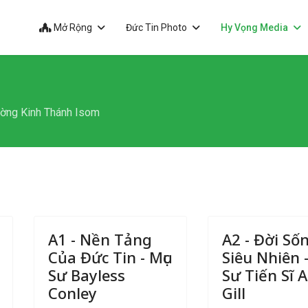
Mở Rộng
Đức Tin Photo
Hy Vọng Media
ờng Kinh Thánh Isom
A1 - Nền Tảng
A2 - Đời Số
Của Đức Tin - Mục
Siêu Nhiên -
Sư Bayless
Sư Tiến Sĩ A.
Conley
Gill