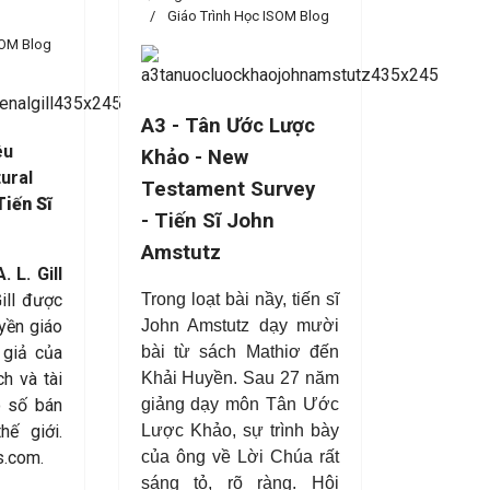
Giáo Trình Học ISOM Blog
SOM Blog
A3 - Tân Ước Lược
êu
Khảo - New
ural
Testament Survey
iến Sĩ
-
Tiến Sĩ John
Amstutz
 L. Gill
ill được
Trong loạt bài nầy, tiến sĩ
uyền giáo
John Amstutz dạy mười
 giả của
bài từ sách Mathiơ đến
h và tài
Khải Huyền. Sau 27 năm
ó số bán
giảng dạy môn Tân Ước
hế giới.
Lược Khảo, sự trình bày
s.com.
của ông về Lời Chúa rất
sáng tỏ, rõ ràng. Hội