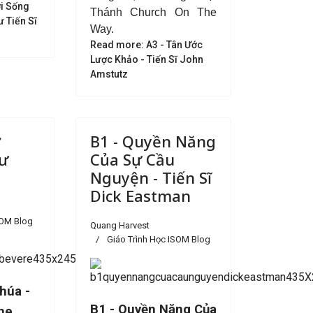
ời Sống
Thánh Church On The
ư Tiến Sĩ
Way.
Read more: A3 - Tân Ước
Lược Khảo - Tiến Sĩ John
Amstutz
ợ
B1 - Quyền Năng
Sư
Của Sự Cầu
e
Nguyện - Tiến Sĩ
Dick Eastman
SOM Blog
Quang Harvest
Giáo Trình Học ISOM Blog
húa -
B1 - Quyền Năng Của
he