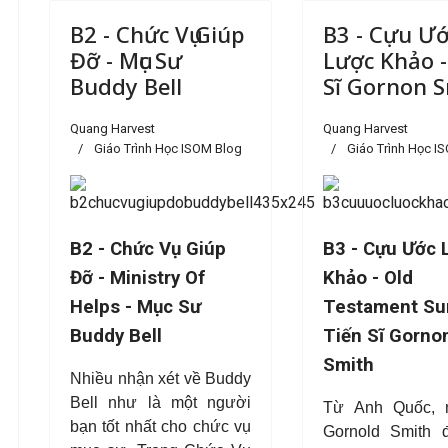
B2 - Chức Vụ Giúp
B3 - Cựu Ư
Đỡ - Mục Sư
Lược Khảo -
Buddy Bell
Sĩ Gornon 
Quang Harvest
Quang Harvest
Giáo Trình Học ISOM Blog
Giáo Trình Học I
B2 - Chức Vụ Giúp
B3 - Cựu Ước 
Đỡ - Ministry Of
Khảo - Old
Helps - Mục Sư
Testament Sur
Buddy Bell
Tiến Sĩ Gorno
Smith
Nhiều nhận xét về Buddy
Bell như là một người
Từ Anh Quốc, 
bạn tốt nhất cho chức vụ
Gornold Smith 