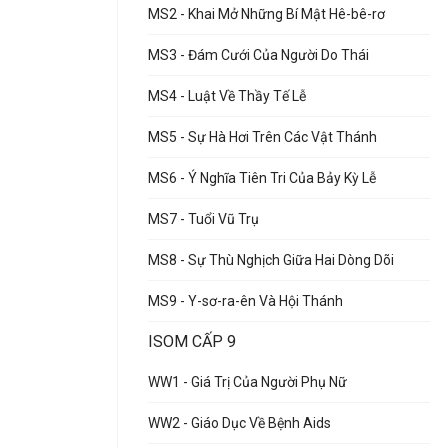
MS2 - Khai Mở Những Bí Mật Hê-bê-rơ
MS3 - Đám Cưới Của Người Do Thái
MS4 - Luật Về Thầy Tế Lễ
MS5 - Sự Hà Hơi Trên Các Vật Thánh
MS6 - Ý Nghĩa Tiên Tri Của Bảy Kỳ Lễ
MS7 - Tuổi Vũ Trụ
MS8 - Sự Thù Nghịch Giữa Hai Dòng Dõi
MS9 - Y-sơ-ra-ên Và Hội Thánh
ISOM CẤP 9
WW1 - Giá Trị Của Người Phụ Nữ
WW2 - Giáo Dục Về Bệnh Aids