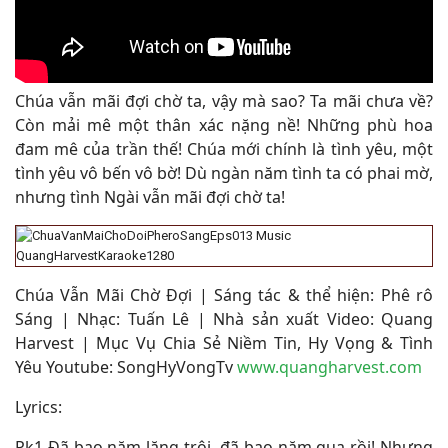
Chúa vẫn mãi đợi chờ ta, vậy mà sao? Ta mãi chưa về?
Còn mải mê một thân xác nặng nề! Những phù hoa
đam mê của trần thế! Chúa mới chính là tình yêu, một
tình yêu vô bến vô bờ! Dù ngàn năm tình ta có phai mờ,
nhưng tình Ngài vẫn mãi đợi chờ ta!
Chúa Vẫn Mãi Chờ Đợi | Sáng tác & thể hiện: Phê rô
Sáng | Nhạc: Tuấn Lê | Nhà sản xuất Video: Quang
Harvest | Mục Vụ Chia Sẻ Niềm Tin, Hy Vọng & Tình
Yêu Youtube: SongHyVongTv
www.quangharvest.com
Lyrics:
Pk1 Đã bao năm lặng trôi, đã bao năm qua rồi! Nhưng