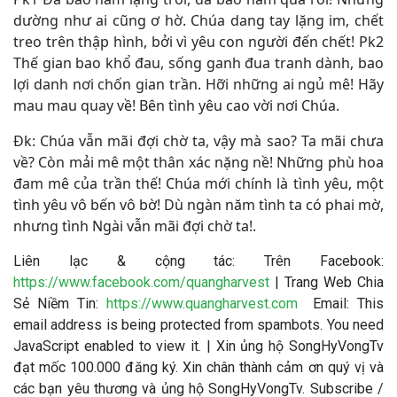
dường như ai cũng ơ hờ. Chúa dang tay lặng im, chết
treo trên thập hình, bởi vì yêu con người đến chết! Pk2
Thế gian bao khổ đau, sống ganh đua tranh dành, bao
lợi danh nơi chốn gian trần. Hỡi những ai ngủ mê! Hãy
mau mau quay về! Bên tình yêu cao vời nơi Chúa.
Đk: Chúa vẫn mãi đợi chờ ta, vậy mà sao? Ta mãi chưa
về? Còn mải mê một thân xác nặng nề! Những phù hoa
đam mê của trần thế! Chúa mới chính là tình yêu, một
tình yêu vô bến vô bờ! Dù ngàn năm tình ta có phai mờ,
nhưng tình Ngài vẫn mãi đợi chờ ta!
.
Liên lạc & cộng tác: Trên Facebook:
https://www.facebook.com/quangharvest
| Trang Web Chia
Sẻ Niềm Tin:
https://www.quangharvest.com
Email:
This
email address is being protected from spambots. You need
JavaScript enabled to view it.
| Xin ủng hộ SongHyVongTv
đạt mốc 100.000 đăng ký. Xin chân thành cảm ơn quý vị và
các bạn yêu thương và ủng hộ SongHyVongTv. Subscribe /