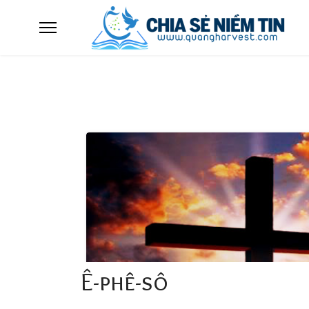
Ê-phê-sô