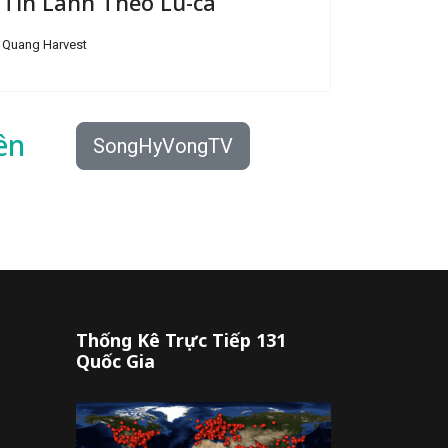
Tin Lành Theo Lu-ca
Quang Harvest
ên
SongHyVongTV
Thống Kê Trực Tiếp 131
Quốc Gia