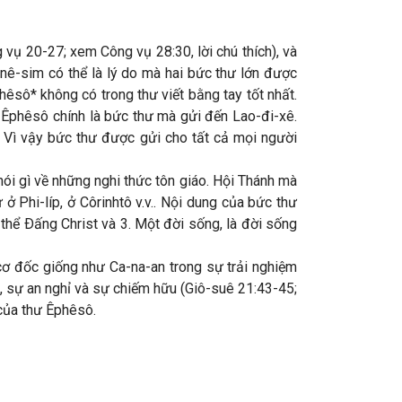
 vụ 20-27; xem Công vụ 28:30, lời chú thích), và
nê-sim có thể là lý do mà hai bức thư lớn được
êsô* không có trong thư viết bằng tay tốt nhất.
 Êphêsô chính là bức thư mà gửi đến Lao-đi-xê.
 Vì vậy bức thư được gửi cho tất cả mọi người
nói gì về những nghi thức tôn giáo. Hội Thánh mà
ở Phi-líp, ở Côrinhtô v.v.. Nội dung của bức thư
 thể Ðấng Christ và 3. Một đời sống, là đời sống
 cơ đốc giống như Ca-na-an trong sự trải nghiệm
g, sự an nghỉ và sự chiếm hữu (Giô-suê 21:43-45;
 của thư Êphêsô.