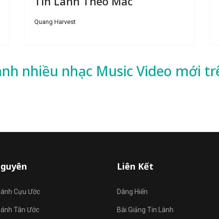
Tin Lành Theo Mác
Quang Harvest
ành nhiều
nhạc
Music Video mới tr
Nguyên
Liên Kết
hánh Cựu Ước
Dâng Hiến
hánh Tân Ước
Bài Giảng Tin Lành