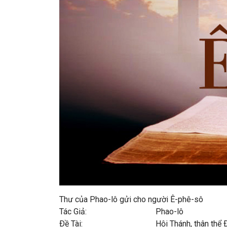
Thư của Phao-lô gửi cho người Ê-phê-sô
Tác Giả: Phao-lô
Ðề Tài: Hội Thánh, thân thể Ðấn