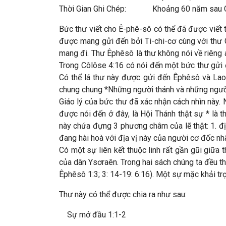
Thời Gian Ghi Chép: Khoảng 60 năm sau 
Bức thư viết cho Ê-phê-sô có thể đã được viết t
được mang gửi đến bởi Ti-chi-cơ cùng với thư 
mang đi. Thư Êphêsô là thư không nói về riêng 
Trong Côlôse 4:16 có nói đến một bức thư gửi 
Có thể lá thư này được gửi đến Êphêsô và Lao
chung chung *Những người thánh và những người
Giáo lý của bức thư đã xác nhận cách nhìn này. 
được nói đến ở đây, là Hội Thánh thật sự * là t
này chứa đựng 3 phương châm của lẽ thật: 1. địa
đang hài hoà với địa vị này của người cơ đốc nh
Có một sự liên kết thuộc linh rất gần gũi giữa
của dân Ysơraên. Trong hai sách chúng ta đều th
Êphêsô 1:3; 3: 14-19: 6:16). Một sự mặc khải tr
Thư này có thể được chia ra như sau:
Sự mở đầu 1:1-2