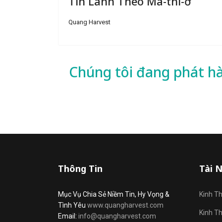
Tin Lành Theo Ma-thi-ơ
Quang Harvest
Chúng tôi đang phát h
Thông Tin
Tài 
Mục Vụ Chia Sẻ Niềm Tin, Hy Vọng &
Kinh T
Tình Yêu
www.quangharvest.com
Kinh T
Email:
info@quangharvest.com