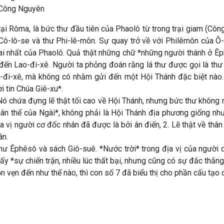
Công Nguyên
ại Rôma, là bức thư đầu tiên của Phaolô từ trong trại giam (Công
Cô-lô-se và thư Phi-lê-môn. Sự quay trở về với Philêmôn của Ô-
ai nhất của Phaolô. Quả thật những chữ *những người thánh ở Êph
đến Lao-đi-xê. Người ta phỏng đoán rằng lá thư được gọi là thư
-đi-xê, mà không có nhằm gửi đến một Hội Thánh đặc biệt nào.
 tin Chúa Giê-xu*.
Nó chứa đựng lẽ thật tối cao về Hội Thánh, nhưng bức thư không 
hân thể của Ngài*, không phải là Hội Thánh địa phương giống như 
 vị người cơ đốc nhân đã được là bởi ân điển, 2. Lẽ thật về thân
ân.
 thư Êphêsô và sách Giô-suê. *Nước trời* trong địa vị của người
ấy *sự chiến trận, nhiều lúc thất bại, nhưng cũng có sự đắc thắn
ọn vẹn đến như thể nào, thì con số 7 đã biểu thị cho phần cấu tạo