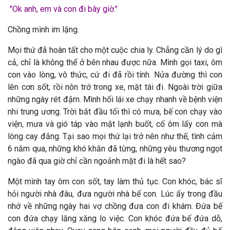
"Ok anh, em và con đi bây giờ."
Chồng mình im lặng.
Mọi thứ đã hoàn tất cho một cuộc chia ly. Chẳng cần lý do gì
cả, chỉ là không thể ở bên nhau được nữa. Mình gọi taxi, ôm
con vào lòng, vô thức, cứ đi đã rồi tính. Nửa đường thì con
lên cơn sốt, rồi nôn trớ trong xe, mặt tái đi. Ngoài trời giữa
những ngày rét đậm. Mình hối lái xe chạy nhanh về bệnh viện
nhi trung ương. Trời bắt đầu tối thì có mưa, bế con chạy vào
viện, mưa và gió táp vào mặt lạnh buốt, cố ôm lấy con mà
lòng cay đắng. Tại sao mọi thứ lại trở nên như thế, tình cảm
6 năm qua, những khó khăn đã từng, những yêu thương ngọt
ngào đã qua giờ chỉ cần ngoảnh mặt đi là hết sao?
Một mình tay ôm con sốt, tay làm thủ tục. Con khóc, bác sĩ
hỏi người nhà đâu, đưa người nhà bế con. Lúc ấy trong đầu
nhớ về những ngày hai vợ chồng đưa con đi khám. Đứa bế
con đứa chạy lăng xăng lo việc. Con khóc đứa bế đứa dỗ,