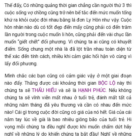
Thế đấy, Có những quảng thời gian chẳng cần người thứ 3 thì
cuộc sống vợ chồng cũng trở nên bế tắc đến mức muốn tống
khứ ra khỏi cuộc đời nhau bằng lá đơn Ly Hôn như vậy. Cuộc
hôn nhân nào dù có tốt đẹp đến mấy cũng phải có đến trăm
lần người trong cuộc muốn li hôn, cũng phải đến vài chục lần
muốn “giết chết” đối phương. Vì chúng ta ai cũng có khuyết
điểm. Sống chung một nhà là đã lột trần nhau toàn diện từ
thể xác đến tính cách, nhiều khi cảm giác hối hận vô cùng vì
lấy đối phương.
Mình chắc các bạn cũng có cảm giác vậy ở một giai đoạn
nào đấy. Thắng được cái khoảng thời gian
BỘC LỘ
này thì
chúng ta sẽ
THẤU HIỂU
và sẽ là
HẠNH PHÚC
. Nếu không
chúng ta sẽ vĩnh viễn mất nhau ở tuổi trẻ, đánh mất tất cả
những năm tháng đã yêu thương và cần có nhau đến mức
nào! Cái gì trong cuộc đời cũng có giá của nó hết. Giá của cái
nắm tay lúc về già là bao nhiêu giông bão của tuổi trẻ. Hi
vọng mỗi chúng ta đều nghĩ được khi muốn chấm dứt hãy
nghĩ về những lý do khiến chúng ta bắt đầu! Nghĩ về những