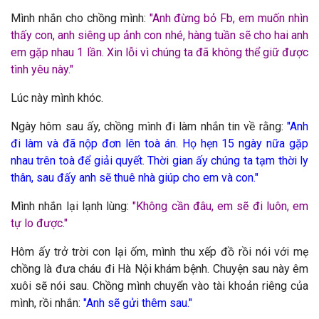
Mình nhắn cho chồng mình:
"
Anh đừng bỏ Fb, em muốn nhìn
thấy con, anh siêng up ảnh con nhé, hàng tuần sẽ cho hai anh
em gặp nhau 1 lần. Xin lỗi vì chúng ta đã không thể giữ được
tình yêu này."
Lúc này mình khóc.
Ngày hôm sau ấy, chồng mình đi làm nhắn tin về rằng:
"
Anh
đi làm và đã nộp đơn lên toà án. Họ hẹn 15 ngày nữa gặp
nhau trên toà để giải quyết. Thời gian ấy chúng ta tạm thời ly
thân, sau đấy anh sẽ thuê nhà giúp cho em và con."
Mình nhắn lại lạnh lùng:
"
Không cần đâu, em sẽ đi luôn, em
tự lo được.
"
Hôm ấy trở trời con lại ốm, mình thu xếp đồ rồi nói với mẹ
chồng là đưa cháu đi Hà Nội khám bệnh. Chuyện sau này êm
xuôi sẽ nói sau. Chồng mình chuyển vào tài khoản riêng của
mình, rồi nhắn:
"
Anh sẽ gửi thêm sau."