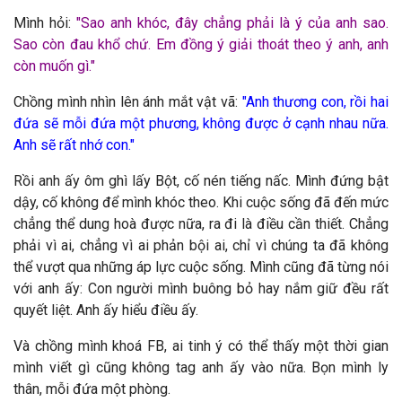
Mình hỏi:
"
Sao anh khóc, đây chẳng phải là ý của anh sao.
Sao còn đau khổ chứ. Em đồng ý giải thoát theo ý anh, anh
còn muốn gì."
Chồng mình nhìn lên ánh mắt vật vã:
"
Anh thương con, rồi hai
đứa sẽ mỗi đứa một phương, không được ở cạnh nhau nữa.
Anh sẽ rất nhớ con."
Rồi anh ấy ôm ghì lấy Bột, cố nén tiếng nấc. Mình đứng bật
dậy, cố không để mình khóc theo. Khi cuộc sống đã đến mức
chẳng thể dung hoà được nữa, ra đi là điều cần thiết. Chẳng
phải vì ai, chẳng vì ai phản bội ai, chỉ vì chúng ta đã không
thể vượt qua những áp lực cuộc sống. Mình cũng đã từng nói
với anh ấy: Con người mình buông bỏ hay nắm giữ đều rất
quyết liệt. Anh ấy hiểu điều ấy.
Và chồng mình khoá FB, ai tinh ý có thể thấy một thời gian
mình viết gì cũng không tag anh ấy vào nữa. Bọn mình ly
thân, mỗi đứa một phòng.