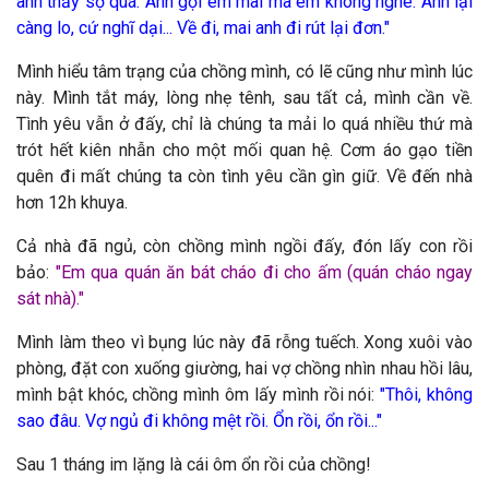
anh thấy sợ quá. Anh gọi em mãi mà em không nghe. Anh lại
càng lo, cứ nghĩ dại...
Về đi, mai anh đi rút lại đơn."
Mình hiểu tâm trạng của chồng mình, có lẽ cũng như mình lúc
này. Mình tắt máy, lòng nhẹ tênh, sau tất cả, mình cần về.
Tình yêu vẫn ở đấy, chỉ là chúng ta mải lo quá nhiều thứ mà
trót hết kiên nhẫn cho một mối quan hệ. Cơm áo gạo tiền
quên đi mất chúng ta còn tình yêu cần gìn giữ. Về đến nhà
hơn 12h khuya.
Cả nhà đã ngủ, còn chồng mình ngồi đấy, đón lấy con rồi
bảo:
"
Em qua quán ăn bát cháo đi cho ấm (quán cháo ngay
sát nhà)."
Mình làm theo vì bụng lúc này đã rỗng tuếch. Xong xuôi vào
phòng, đặt con xuống giường, hai vợ chồng nhìn nhau hồi lâu,
mình bật khóc, chồng mình ôm lấy mình rồi nói:
"
Thôi, không
sao đâu. Vợ ngủ đi không mệt rồi. Ổn rồi, ổn rồi..."
Sau 1 tháng im lặng là cái ôm ổn rồi của chồng!