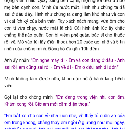
động viên nhau. Quay sang bên cạnh, mọi người đều đủ bố
mẹ bên cạnh con. Mình ứa nước mắt. Hình như chúng ta đã
sai ở đâu đấy. Hình như chúng ta đang làm khổ nhau và con
vì cái ích kỷ của bản thân. Tay xách nách mang, vừa ôm cho
con ti vừa chạy, nước mắt lã chã. Cái hình ảnh lúc ấy chắc
chẳng thể nào quên. Con bị viêm phế quản, bác sĩ cho thuốc
rồi về. Mò vào túi lấy điện thoại, hơn 20 cuộc gọi nhỡ và 5 tin
nhắn của chồng mình. Đồng hồ đã gần 10h đêm.
Anh ấy nhắn:
"
Em nghe máy đi - Em và con đang ở đâu - Anh
sai rồi, em cũng sai rồi - Em về đi - Em ở đâu, anh đi đón."
Mình không kìm được nữa, khóc nức nở ở hành lang bệnh
viện.
Gọi lại cho chồng mình:
"
Em đang trong viện nhi, con ốm.
Khám xong rồi. Giờ em mới cầm điện thoại."
"Em bắt xe cho con về nhà luôn nhé, về thấy tủ quần áo của
em trống không, chẳng thấy em ngồi ở giường như mọi ngày,