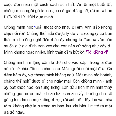
cuộc đời nhau một cách sạch sẽ nhất. Và rồi một buổi tối,
chồng mình ngồi gõ lạch cạch cả giờ đồng hồ, rồi in ra bản
ĐƠN XIN LY HÔN đưa mình.
Chồng mình nói:
"
Giải thoát cho nhau đi em. Anh sắp không
chịu nổi rồi." Chẳng thế hiểu được lý do vì sao, ngay cả bản
thân mình cũng nghĩ đến điều ấy nhưng là đàn bà vẫn còn
muốn giữ gia đình tròn vẹn cho con nên cứ sống như vậy đi.
Mình không ngạc nhiên, bình thản cầm bút ký:
"
Tôi đồng ý!"
Chồng mình im lặng cầm lá đơn cho vào cặp. Trong lá đơn
nói rõ sẽ chia đôi con cho nhau. Mỗi người nuôi một đứa. Cả
đêm hôm ấy, vợ chồng mình không ngủ. Mắt mình ráo hoảnh,
chẳng thể nghĩ đuợc gì cho ngày mai. Còn chồng mình - anh
ấy bật khóc nấc lên từng tiếng. Lần đầu tiên mình nhìn thấy
những giọt nước mắt chua chát của anh ấy. Dường như cố
gắng kìm lại nhưng không được, rồi anh bật dậy lao vào nhà
tắm, không nhớ là ở trong ấy bao lâu, chỉ biết lúc trở ra mắt
đã đỏ ngầu.