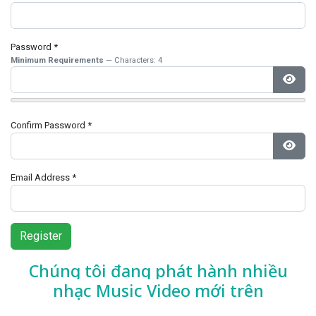
Password
*
Minimum Requirements
— Characters: 4
Show
Confirm Password
*
Show
Email Address
*
Register
Chúng tôi đang phát hành nhiều
nhạc
Music Video mới trên