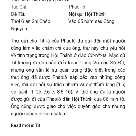
Tác Giả: Phao-lô
Ðề Tài: Nội qui Hội Thánh
Thời Gian Ghi Chép: Vào 65 năm sau Công
Nguyên
Thư gửi cho Tít là của Phaolô đã gửi đến một người
cùng làm việc chăm chỉ của ông, thư này chủ yếu nói
về tình trạng trong Hội Thánh ở đảo Cờ-rết-ta. Mặc dù
Tít không được nhắc đến trong Công Vụ các Sứ Đồ,
nhưng ông vẫn là sự quan trọng đặc biệt trong các
thư; ông đã được Phaolô sắp xếp vào những công
việc, mà đòi hỏi sự trách nhiệm và sự thầm lặng (1:5;
so sánh II Cô 7:6-7; 8:6-16). Vì thế ông đã là người
được gửi đi của Phaolô đến Hội Thánh của Cô-rinh-tô.
Ông cũng được giao cho việc quyên góp cho những
người nghèo ở Giêrusalêm.
Read more: Tít