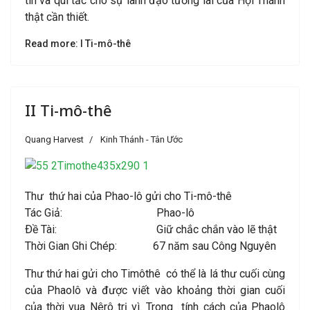
tin và qui tắc cho sự lãnh đạo tương lai của Hội Thánh
thật cần thiết.
Read more: I Ti-mô-thê
II Ti-mô-thê
Quang Harvest
Kinh Thánh - Tân Ước
Thư thứ hai của Phao-lô gửi cho Ti-mô-thê
Tác Giả: Phao-lô
Ðề Tài: Giữ chắc chắn vào lẽ thật
Thời Gian Ghi Chép: 67 năm sau Công Nguyên
Thư thứ hai gửi cho Timôthê có thể là lá thư cuối cùng
của Phaolô và được viết vào khoảng thời gian cuối
của thời vua Nêrô trị vì. Trong tính cách của Phaolô