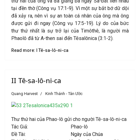
thứ hai của ông và đã giảng ba ngày Sa-bát liền nhau
tại đền thờ (Công vụ 17:1-9). Vì một sự bắt bớ dữ dội
đã xảy ra, nên vì sự an toàn cá nhân của ông mà ông
được gửi đi ngay (Công vụ 17:5-19). Lý do của bức
thư thứ nhất là sự trở lại của Timôthê, là người mà
Phaolô đã từ A-then sai đến Têsalônica (3:1-2).
Read more: I Tê-sa-lô-ni-ca
II Tê-sa-lô-ni-ca
Quang Harvest
Kinh Thánh - Tân Ước
Thư thứ hai của Phao-lô gửi cho người Tê-sa-lô-ni-ca
Tác Giả: Phao-lô
Ðề Tài: Ngày của Chúa