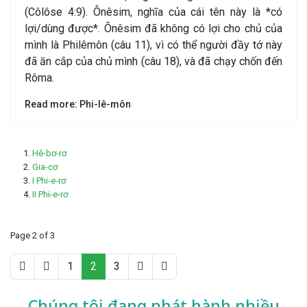
(Côlôse 4:9). Ônêsim, nghĩa của cái tên này là *có
lợi/dùng được*. Ônêsim đã không có lợi cho chủ của
mình là Philêmôn (câu 11), vì có thể người đầy tớ này
đã ăn cắp của chủ mình (câu 18), và đã chạy chốn đến
Rôma.
Read more: Phi-lê-môn
Hê-bơ-rơ
Gia-cơ
I Phi-e-rơ
II Phi-e-rơ
Page 2 of 3
1
2
3
Chúng tôi đang phát hành nhiều