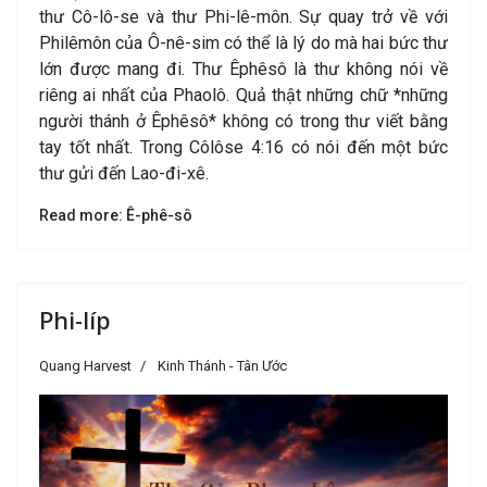
thư Cô-lô-se và thư Phi-lê-môn. Sự quay trở về với
Philêmôn của Ô-nê-sim có thể là lý do mà hai bức thư
lớn được mang đi. Thư Êphêsô là thư không nói về
riêng ai nhất của Phaolô. Quả thật những chữ *những
người thánh ở Êphêsô* không có trong thư viết bằng
tay tốt nhất. Trong Côlôse 4:16 có nói đến một bức
thư gửi đến Lao-đi-xê.
Read more: Ê-phê-sô
Phi-líp
Quang Harvest
Kinh Thánh - Tân Ước