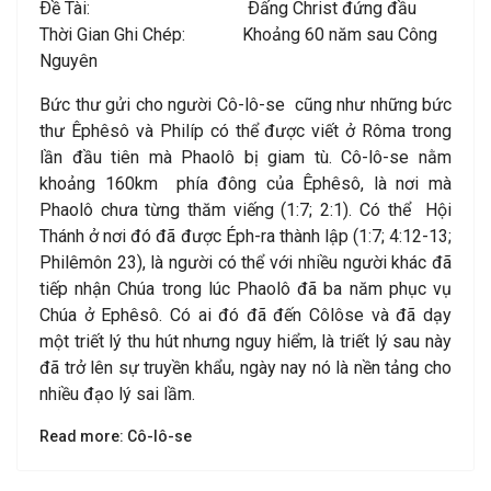
Ðề Tài: Ðấng Christ đứng đầu
Thời Gian Ghi Chép: Khoảng 60 năm sau Công
Nguyên
Bức thư gửi cho người Cô-lô-se cũng như những bức
thư Êphêsô và Philíp có thể được viết ở Rôma trong
lần đầu tiên mà Phaolô bị giam tù. Cô-lô-se nằm
khoảng 160km phía đông của Êphêsô, là nơi mà
Phaolô chưa từng thăm viếng (1:7; 2:1). Có thể Hội
Thánh ở nơi đó đã được Éph-ra thành lập (1:7; 4:12-13;
Philêmôn 23), là người có thể với nhiều người khác đã
tiếp nhận Chúa trong lúc Phaolô đã ba năm phục vụ
Chúa ở Ephêsô. Có ai đó đã đến Côlôse và đã dạy
một triết lý thu hút nhưng nguy hiểm, là triết lý sau này
đã trở lên sự truyền khẩu, ngày nay nó là nền tảng cho
nhiều đạo lý sai lầm.
Read more: Cô-lô-se