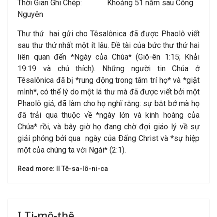
Thời Gian Ghi Chép: Khoảng 51 năm sau Công
Nguyên
Thư thứ hai gửi cho Têsalônica đã được Phaolô viết
sau thư thứ nhất một ít lâu. Ðề tài của bức thư thứ hai
liên quan đến *Ngày của Chúa* (Giô-ên 1:15; Khải
19:19 và chú thích). Những người tin Chúa ở
Têsalônica đã bị *rung động trong tâm trí họ* và *giật
mình*, có thể lý do một lá thư mà đã được viết bởi một
Phaolô giả, đã làm cho họ nghĩ rằng: sự bắt bớ mà họ
đã trải qua thuộc về *ngày lớn và kinh hoàng của
Chúa* rồi, và bây giờ họ đang chờ đợi giáo lý về sự
giải phóng bởi qua ngày của Ðấng Christ và *sự hiệp
một của chúng ta với Ngài* (2:1).
Read more: II Tê-sa-lô-ni-ca
I Ti-mô-thê