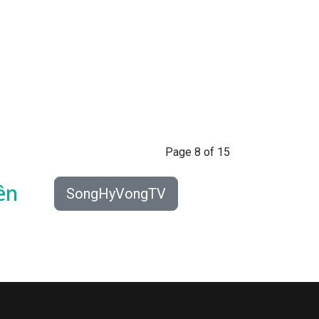
Page 8 of 15
ên
SongHyVongTV