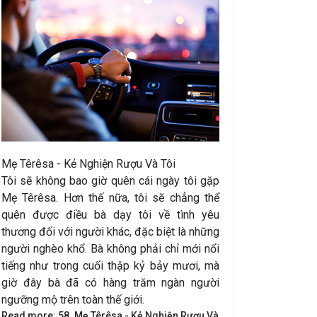
Mẹ Têrêsa - Kẻ Nghiện Rượu Và Tôi
Tôi sẽ không bao giờ quên cái ngày tôi gặp
Mẹ Têrêsa. Hơn thế nữa, tôi sẽ chẳng thể
quên được điều bà dạy tôi về tình yêu
thương đối với người khác, đặc biệt là những
người nghèo khổ. Bà không phải chỉ mới nổi
tiếng như trong cuối thập kỷ bảy mươi, mà
giờ đây bà đã có hàng trăm ngàn người
ngưỡng mộ trên toàn thế giới.
Read more: 58. Mẹ Têrêsa - Kẻ Nghiện Rượu Và