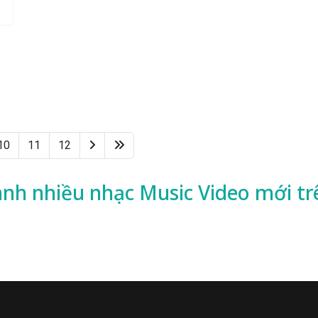
10
11
12
ành nhiều
nhạc
Music Video mới tr