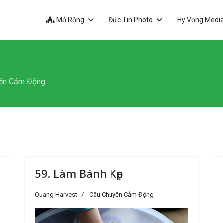
Mở Rộng
Đức Tin Photo
Hy Vọng Medi
ện Cảm Động
59. Làm Bánh Kẹp
Quang Harvest
Câu Chuyện Cảm Động