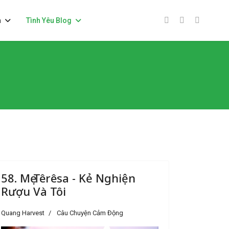
a
Tình Yêu Blog
58. Mẹ Têrêsa - Kẻ Nghiện
Rượu Và Tôi
Quang Harvest
Câu Chuyện Cảm Động