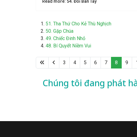
Read more: 54. Đôi Bàn Tay
51. Tha Thứ Cho Kẻ Thù Nghịch
50. Gặp Chúa
49. Chiếc Đinh Nhỏ
48. Bí Quyết Niềm Vui
3
4
5
6
7
8
9
Chúng tôi đang phát h